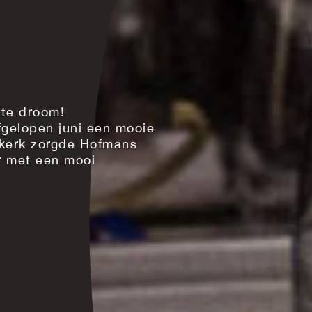
ote droom!
fgelopen juni een mooie
e kerk zorgde Hofmans
r met een mooi