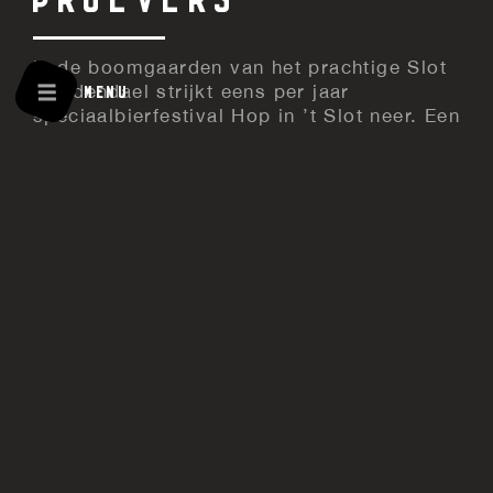
In de boomgaarden van het prachtige Slot
Doddendael strijkt eens per jaar
speciaalbierfestival Hop in ’t Slot neer. Een
volledig vrijliggende slot, omringd door
bos en weiland, brengt je voor een dag
volledig in een andere wereld.
Geniet van die heerlijke frisse IPA of die stevige
stout, in combinatie met een vers bereid gerecht.
Een speciaalbierfestival voor de echte liefhebbers
en nieuwsgierige proevers. Hofmans is al 2
edities aanwezig op dit mooie bier event. De
perfectie locatie voor ons concept
De Fik d’r in
.
Met onze XL Smoker en onze houtgestookte OFYR
vuurschaal hebben we afgelopen jaar met heerlijk
weer onze gerechten geserveerd aan de gasten
van dit mooie event. Samen met de organisatie
hebben we gekeken naar mooie bijpassende
gerechten. Natuurlijk zijn we aankomend jaar
weer van de partij!